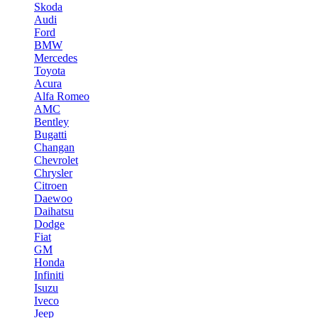
Skoda
Audi
Ford
BMW
Mercedes
Toyota
Acura
Alfa Romeo
AMC
Bentley
Bugatti
Changan
Chevrolet
Chrysler
Citroen
Daewoo
Daihatsu
Dodge
Fiat
GM
Honda
Infiniti
Isuzu
Iveco
Jeep