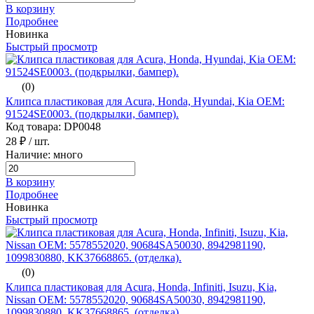
В корзину
Подробнее
Новинка
Быстрый просмотр
(0)
Клипса пластиковая для Acura, Honda, Hyundai, Kia ОЕМ:
91524SE0003. (подкрылки, бампер).
Код товара: DP0048
28 ₽
/ шт.
Наличие: много
В корзину
Подробнее
Новинка
Быстрый просмотр
(0)
Клипса пластиковая для Acura, Honda, Infiniti, Isuzu, Kia,
Nissan ОЕМ: 5578552020, 90684SA50030, 8942981190,
1099830880, KK37668865. (отделка).