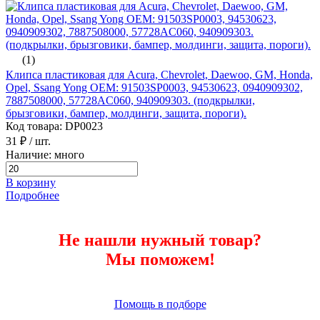
(1)
Клипса пластиковая для Acura, Chevrolet, Daewoo, GM, Honda,
Opel, Ssang Yong ОЕМ: 91503SP0003, 94530623, 0940909302,
7887508000, 57728AC060, 940909303. (подкрылки,
брызговики, бампер, молдинги, защита, пороги).
Код товара: DP0023
31 ₽
/ шт.
Наличие: много
В корзину
Подробнее
Не нашли нужный товар?
Мы поможем!
Помощь в подборе