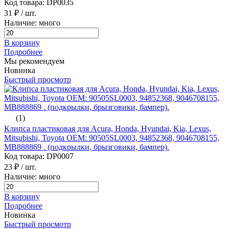
Код товара: DP0035
31 ₽
/ шт.
Наличие: много
В корзину
Подробнее
Мы рекомендуем
Новинка
Быстрый просмотр
(1)
Клипса пластиковая для Acura, Honda, Hyundai, Kia, Lexus,
Mitsubishi, Toyota ОЕМ: 90505SL0003, 94852368, 9046708155,
MB888869 . (подкрылки, брызговики, бампер).
Код товара: DP0007
23 ₽
/ шт.
Наличие: много
В корзину
Подробнее
Новинка
Быстрый просмотр