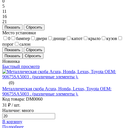
0
5
11
16
21
Показать
Сбросить
Место установки
0
бампер
двери
днище
капот
крыло
кузов
порог
салон
Показать
Сбросить
Новинка
Быстрый просмотр
(0)
Металлическая скоба Acura, Honda, Lexus, Toyota ОЕМ:
90675SA5003 . (различные элементы ).
Код товара: DM0060
31 ₽
/ шт.
Наличие: много
В корзину
Подробнее