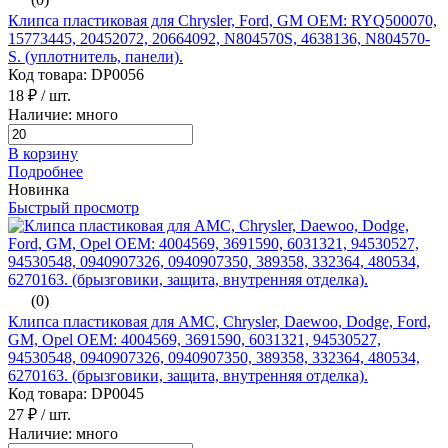
Клипса пластиковая для Chrysler, Ford, GM ОЕМ: RYQ500070,
15773445, 20452072, 20664092, N804570S, 4638136, N804570-
S. (уплотнитель, панели).
Код товара: DP0056
18 ₽
/ шт.
Наличие: много
В корзину
Подробнее
Новинка
Быстрый просмотр
(0)
Клипса пластиковая для AMC, Chrysler, Daewoo, Dodge, Ford,
GM, Opel ОЕМ: 4004569, 3691590, 6031321, 94530527,
94530548, 0940907326, 0940907350, 389358, 332364, 480534,
6270163. (брызговики, защита, внутренняя отделка).
Код товара: DP0045
27 ₽
/ шт.
Наличие: много