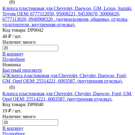
(0)
Клипса пластиковая для Chevrolet, Daewoo, GM, Lexus, Suzuki,
Toyota ОЕМ: 6777112050, 95008221, 94530670, 30006620,
6777113020, 0940908320 . (шумоизоляция, обшивка, отделка,
уплотнители, внутренняя отделка).
Код товара: DP0042
40 ₽
/ шт.
Наличие: много
В корзину
Подробнее
Новинка
Быстрый просмотр
(0)
Клипса пластиковая для Chevrolet, Chrysler, Daewoo, Ford, GM,
Opel ОЕМ: 25514221, 6003587. (внутренняя отделка).
Код товара: DP0040
19 ₽
/ шт.
Наличие: много
В корзину
Подробнее