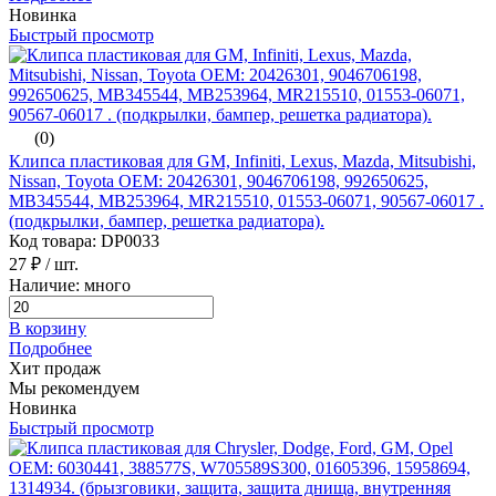
Новинка
Быстрый просмотр
(0)
Клипса пластиковая для GM, Infiniti, Lexus, Mazda, Mitsubishi,
Nissan, Toyota ОЕМ: 20426301, 9046706198, 992650625,
MB345544, MB253964, MR215510, 01553-06071, 90567-06017 .
(подкрылки, бампер, решетка радиатора).
Код товара: DP0033
27 ₽
/ шт.
Наличие: много
В корзину
Подробнее
Хит продаж
Мы рекомендуем
Новинка
Быстрый просмотр