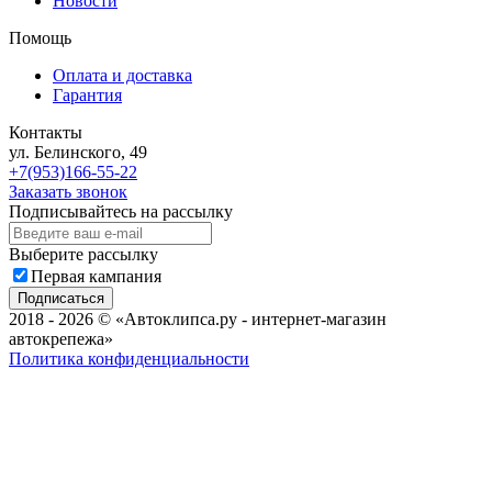
Новости
Помощь
Оплата и доставка
Гарантия
Контакты
ул. Белинского, 49
+7(953)166-55-22
Заказать звонок
Подписывайтесь на рассылку
Выберите рассылку
Первая кампания
Подписаться
2018 - 2026 © «Автоклипса.ру - интернет-магазин
автокрепежа»
Политика конфиденциальности
Этот сайт собирает cookie-файлы, данные об IP-адресе и
местоположении пользователей. Дальнейшее использование
сайта означает ваше согласие на обработку таких данных.
Не нашли нужный товар?
Мы подберём нужный вам крепеж за Вас!
Всего за пару минут!