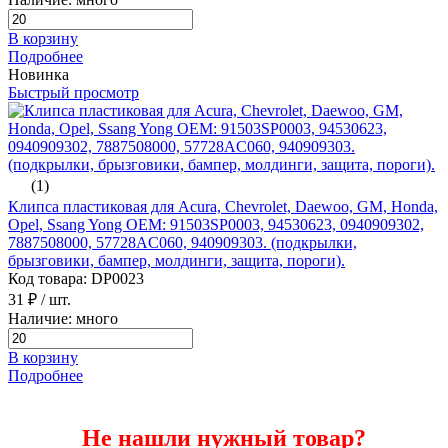
В корзину
Подробнее
Новинка
Быстрый просмотр
(1)
Клипса пластиковая для Acura, Chevrolet, Daewoo, GM, Honda,
Opel, Ssang Yong ОЕМ: 91503SP0003, 94530623, 0940909302,
7887508000, 57728AC060, 940909303. (подкрылки,
брызговики, бампер, молдинги, защита, пороги).
Код товара: DP0023
31 ₽
/ шт.
Наличие: много
В корзину
Подробнее
Не нашли нужный товар?