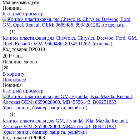
Мы рекомендуем
Новинка
Быстрый просмотр
(1)
Клипса пластиковая для Chevrolet, Chrysler, Daewoo, Ford, GM,
Opel, Renault ОЕМ: 9669486, 8934201262. (отделка).
Код товара: DP0010
20 ₽
/ шт.
Наличие: много
В корзину
Подробнее
Новинка
Быстрый просмотр
(1)
Клипса пластиковая для GM, Hyundai, Kia, Mazda, Renault,
Автоваз ОЕМ: 8659028000, MB45556143, B09251833
(брызговики, бампер, защита, решётки)
Код товара: DP0008