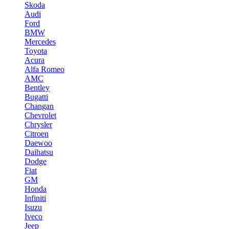
Skoda
Audi
Ford
BMW
Mercedes
Toyota
Acura
Alfa Romeo
AMC
Bentley
Bugatti
Changan
Chevrolet
Chrysler
Citroen
Daewoo
Daihatsu
Dodge
Fiat
GM
Honda
Infiniti
Isuzu
Iveco
Jeep