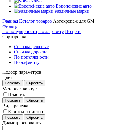
Volvo
Европейские авто
Различные марки
Главная
Каталог товаров
Автокрепеж для GM
Фильтр
По популярности
По алфавиту
По цене
Сортировка
Сначала дешевые
Сначала дорогие
По популярности
По алфавиту
Подбор параметров
Цвет
Показать
Сбросить
Материал корпуса
Пластик
Показать
Сбросить
Вид крепежа
Клипсы и пистоны
Показать
Сбросить
Диаметр основания