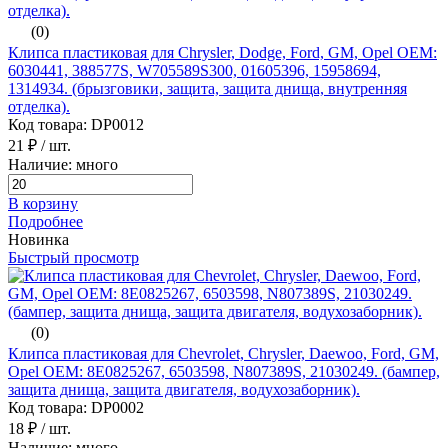
(0)
Клипса пластиковая для Chrysler, Dodge, Ford, GM, Opel ОЕМ:
6030441, 388577S, W705589S300, 01605396, 15958694,
1314934. (брызговики, защита, защита днища, внутренняя
отделка).
Код товара: DP0012
21 ₽
/ шт.
Наличие: много
В корзину
Подробнее
Новинка
Быстрый просмотр
(0)
Клипса пластиковая для Chevrolet, Chrysler, Daewoo, Ford, GM,
Opel ОЕМ: 8E0825267, 6503598, N807389S, 21030249. (бампер,
защита днища, защита двигателя, водухозаборник).
Код товара: DP0002
18 ₽
/ шт.
Наличие: много