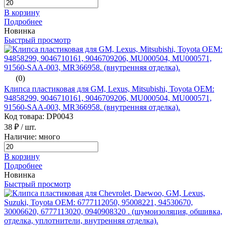
В корзину
Подробнее
Новинка
Быстрый просмотр
(0)
Клипса пластиковая для GM, Lexus, Mitsubishi, Toyota ОЕМ:
94858299, 9046710161, 9046709206, MU000504, MU000571,
91560-SAA-003, MR366958. (внутренняя отделка).
Код товара: DP0043
38 ₽
/ шт.
Наличие: много
В корзину
Подробнее
Новинка
Быстрый просмотр