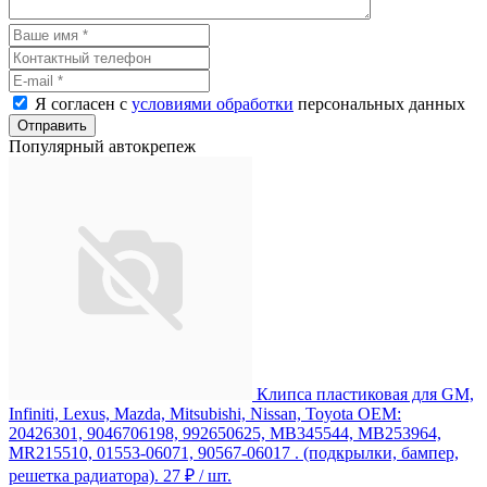
Я согласен с
условиями обработки
персональных данных
Отправить
Популярный автокрепеж
Клипса пластиковая для GM,
Infiniti, Lexus, Mazda, Mitsubishi, Nissan, Toyota ОЕМ:
20426301, 9046706198, 992650625, MB345544, MB253964,
MR215510, 01553-06071, 90567-06017 . (подкрылки, бампер,
решетка радиатора).
27 ₽
/ шт.