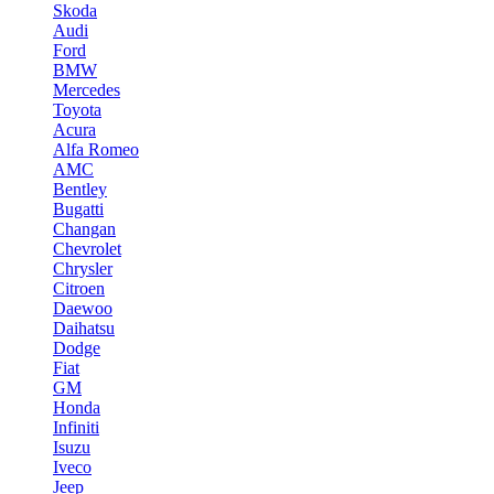
Skoda
Audi
Ford
BMW
Mercedes
Toyota
Acura
Alfa Romeo
AMC
Bentley
Bugatti
Changan
Chevrolet
Chrysler
Citroen
Daewoo
Daihatsu
Dodge
Fiat
GM
Honda
Infiniti
Isuzu
Iveco
Jeep