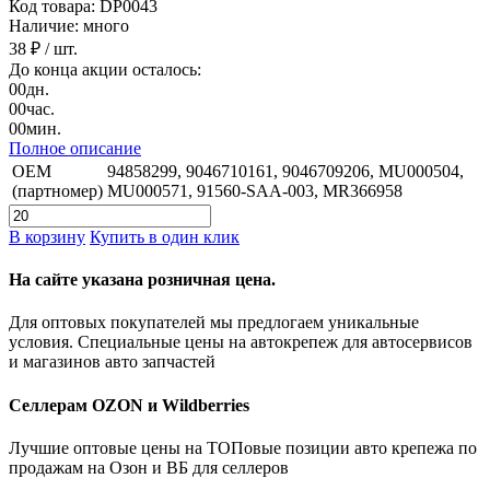
Код товара: DP0043
Наличие: много
38 ₽
/ шт.
До конца акции осталось:
00
дн.
00
час.
00
мин.
Полное описание
OEM
94858299, 9046710161, 9046709206, MU000504,
(партномер)
MU000571, 91560-SAA-003, MR366958
В корзину
Купить в один клик
На сайте указана розничная цена.
Для оптовых покупателей мы предлогаем уникальные
условия. Специальные цены на автокрепеж для автосервисов
и магазинов авто запчастей
Селлерам OZON и Wildberries
Лучшие оптовые цены на ТОПовые позиции авто крепежа по
продажам на Озон и ВБ для селлеров