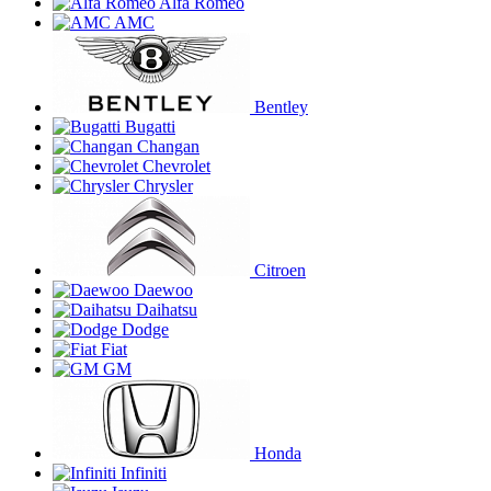
Alfa Romeo
AMC
Bentley
Bugatti
Changan
Chevrolet
Chrysler
Citroen
Daewoo
Daihatsu
Dodge
Fiat
GM
Honda
Infiniti