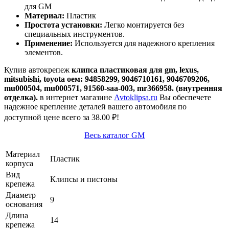
для GM
Материал:
Пластик
Простота установки:
Легко монтируется без
специальных инструментов.
Применение:
Используется для надежного крепления
элементов.
Купив автокрепеж
клипса пластиковая для gm, lexus,
mitsubishi, toyota оем: 94858299, 9046710161, 9046709206,
mu000504, mu000571, 91560-saa-003, mr366958. (внутренняя
отделка).
в интернет магазине
Avtoklipsa.ru
Вы обеспечете
надежное крепление деталей вашего автомобиля по
доступной цене всего за 38.00 ₽!
Весь каталог GM
Материал
Пластик
корпуса
Вид
Клипсы и пистоны
крепежа
Диаметр
9
основания
Длина
14
крепежа