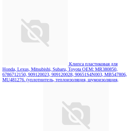
Клипса пластиковая для
Honda, Lexus, Mitsubishi, Subaru, Toyota ОЕМ: MR380850,
6786712150, 909120023, 909120028, 90651S4N003, MB547806,
MU481276. (уплотнитель, теплоизоляция, шумоизоляция,