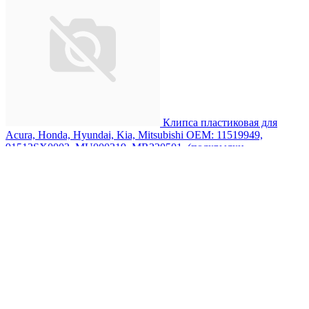
Клипса пластиковая для
Acura, Honda, Hyundai, Kia, Mitsubishi ОЕМ: 11519949,
91512SX0003, MU000319, MR220501. (подкрылки,
брызговики, бампер, отделка).
31 ₽
/ шт.
Главная
Каталог
Корзина
Избранное