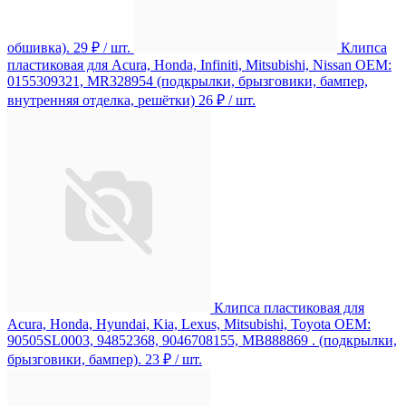
обшивка).
29 ₽
/ шт.
Клипса
пластиковая для Acura, Honda, Infiniti, Mitsubishi, Nissan ОЕМ:
0155309321, MR328954 (подкрылки, брызговики, бампер,
внутренняя отделка, решётки)
26 ₽
/ шт.
Клипса пластиковая для
Acura, Honda, Hyundai, Kia, Lexus, Mitsubishi, Toyota ОЕМ:
90505SL0003, 94852368, 9046708155, MB888869 . (подкрылки,
брызговики, бампер).
23 ₽
/ шт.